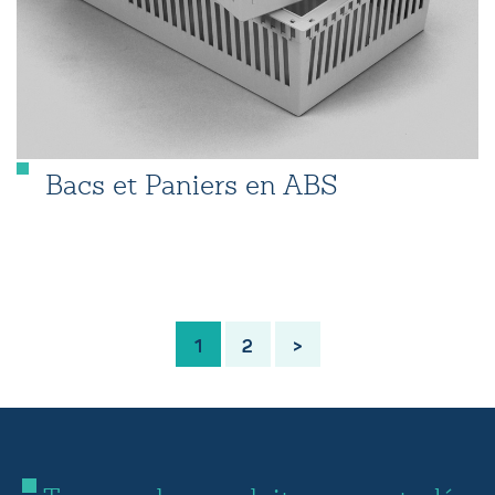
Bacs et Paniers en ABS
1
2
>