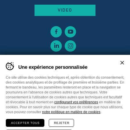
VIDEO
Une expérience personnalisée
Ce site utilise des cookies techniques et, après obtention du consentement,
des cookies analytiques et de profilage de première et troisième parties. En
fermant le bandeau, les paramètres resteront en place et la navigation se
poursuivra en l'absence de cookies autres que techniques. Votre
consentement à l'utilisation de cookies autres que techniques est facultatif
et révocable à tout moment en
configurant vos préférences
en matière de
cookies. Pour en savoir plus sur chaque type de cookie que nous utilisons,
Sitemap
Privacy policy
Cookie Policy
vous pouvez consulter
notre politique en matière de cookies
.
Cookie preferences
CGV France
ACCEPTER TOUS
REJETER
Communication
Plus Communications