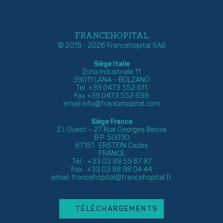
FRANCEHOPITAL
© 2019 - 2026 Francehopital SAS
Siège Italie
Zona Industriale 11
39011 LANA – BOLZANO
Tel. +39 0473 552 611
Fax +39 0473 552 699
email
info@francehopital.com
Siège France
Z.I. Ouest – 27 Rue Georges Besse
B.P. 50030
67151 ERSTEIN Cedex
FRANCE
Tél. : +33 03 88 59 87 87
Fax : +33 03 88 98 04 44
email:
francehopital@francehopital.fr
TÉLÉCHARGEMENTS