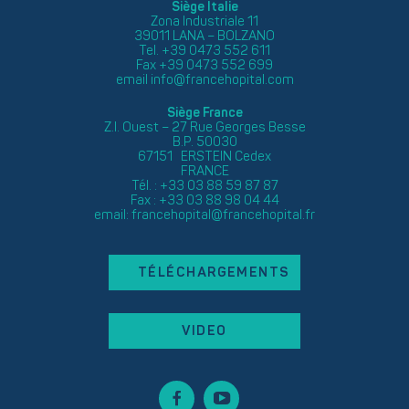
Siège Italie
Zona Industriale 11
39011 LANA – BOLZANO
Tel. +39 0473 552 611
Fax +39 0473 552 699
email
info@francehopital.com
Siège France
Z.I. Ouest – 27 Rue Georges Besse
B.P. 50030
67151 ERSTEIN Cedex
FRANCE
Tél. : +33 03 88 59 87 87
Fax : +33 03 88 98 04 44
email:
francehopital@francehopital.fr
TÉLÉCHARGEMENTS
VIDEO