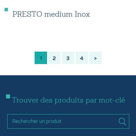
PRESTO medium Inox
1
2
3
4
>
Trouver des produits par mot-clé