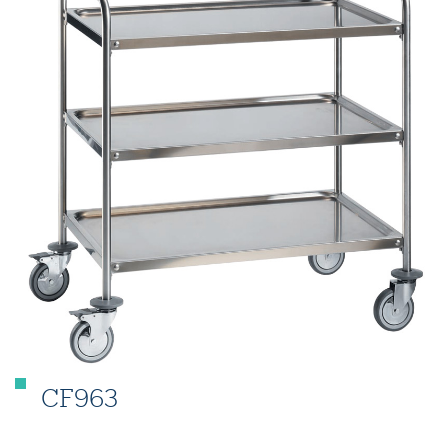
CF963