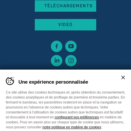
TÉLÉCHARGEMENTS
VIDEO
Une expérience personnalisée
Ce site utilise des cookies techniques et, après obtention du consentement,
des cookies analytiques et de profilage de première et troisième parties. En
fermant le bandeau, les paramètres resteront en place et la navigation se
poursuivra en l'absence de cookies autres que techniques. Votre
consentement à l'utilisation de cookies autres que techniques est facultatif
et révocable à tout moment en
configurant vos préférences
en matière de
cookies. Pour en savoir plus sur chaque type de cookie que nous utilisons,
Sitemap
Privacy policy
Cookie Policy
vous pouvez consulter
notre politique en matière de cookies
.
Cookie preferences
CGV France