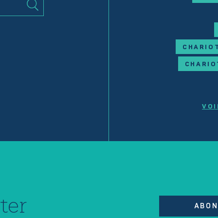
CHARIOT
CHARIO
VOI
ter
ABON