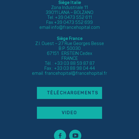
Siège Italie
Zona Industriale 11
39011 LANA – BOLZANO
Tel. +39 0473 552 611
Fax +39 0473 552 699
email
info@francehopital.com
Siège France
Z.I. Ouest – 27 Rue Georges Besse
B.P. 50030
67151 ERSTEIN Cedex
FRANCE
Tél. : +33 03 88 59 87 87
Fax : +33 03 88 98 04 44
email:
francehopital@francehopital.fr
TÉLÉCHARGEMENTS
VIDEO