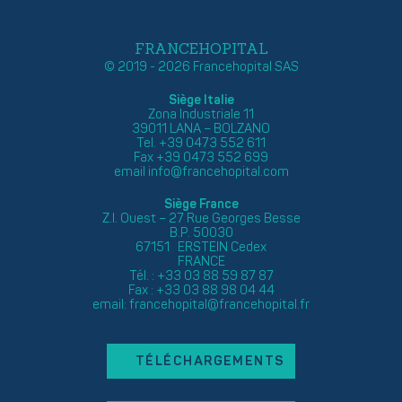
FRANCEHOPITAL
© 2019 - 2026 Francehopital SAS
Siège Italie
Zona Industriale 11
39011 LANA – BOLZANO
Tel. +39 0473 552 611
Fax +39 0473 552 699
email
info@francehopital.com
Siège France
Z.I. Ouest – 27 Rue Georges Besse
B.P. 50030
67151 ERSTEIN Cedex
FRANCE
Tél. : +33 03 88 59 87 87
Fax : +33 03 88 98 04 44
email:
francehopital@francehopital.fr
TÉLÉCHARGEMENTS