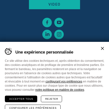
VIDEO
Une expérience personnalisée
Ce site utilise des cookies techniques et, après obtention du consentement,
des cookies analytiques et de profilage de première et troisième parties. En
fermant le bandeau, les paramètres resteront en place et la navigation se
poursuivra en l'absence de cookies autres que techniques. Votre
consentement à l'utilisation de cookies autres que techniques est facultatif
et révocable à tout moment en
configurant vos préférences
en matière de
cookies. Pour en savoir plus sur chaque type de cookie que nous utilisons,
Sitemap
Privacy policy
Cookie Policy
vous pouvez consulter
notre politique en matière de cookies
.
Cookie preferences
CGV France
ACCEPTER TOUS
REJETER
Communication
Plus Communications
Site
Web MADE IN CIMA
CONFIGURER LES PRÉFÉRENCES