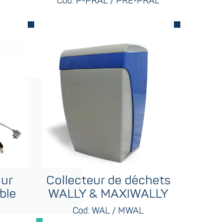
Cod: P-PRAL / PRE-PRAL
our
Collecteur de déchets
ble
WALLY & MAXIWALLY
Cod: WAL / MWAL