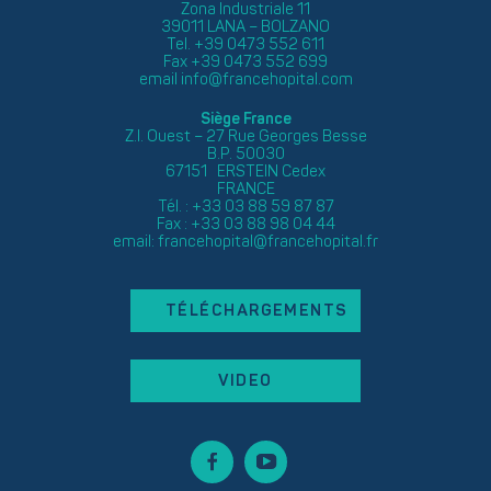
Zona Industriale 11
39011 LANA – BOLZANO
Tel. +39 0473 552 611
Fax +39 0473 552 699
email
info@francehopital.com
Siège France
Z.I. Ouest – 27 Rue Georges Besse
B.P. 50030
67151 ERSTEIN Cedex
FRANCE
Tél. : +33 03 88 59 87 87
Fax : +33 03 88 98 04 44
email:
francehopital@francehopital.fr
TÉLÉCHARGEMENTS
VIDEO