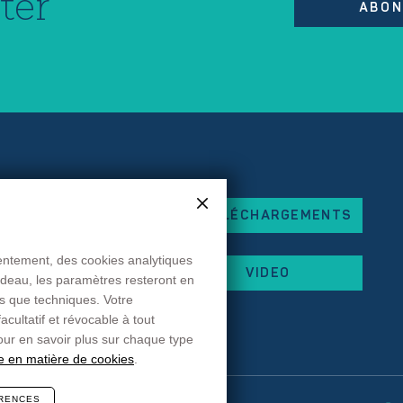
ter
ABON
TÉLÉCHARGEMENTS
eorges Besse
x
sentement, des cookies analytiques
VIDEO
andeau, les paramètres resteront en
 87
es que techniques. Votre
 44
cultatif et révocable à tout
rancehopital.fr
ur en savoir plus sur chaque type
ue en matière de cookies
.
RENCES