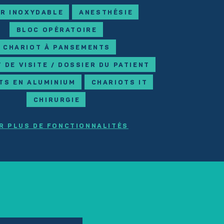
ER INOXYDABLE
ANESTHÉSIE
BLOC OPÉRATOIRE
CHARIOT À PANSEMENTS
 DE VISITE / DOSSIER DU PATIENT
TS EN ALUMINIUM
CHARIOTS IT
CHIRURGIE
R PLUS DE FONCTIONNALITÉS