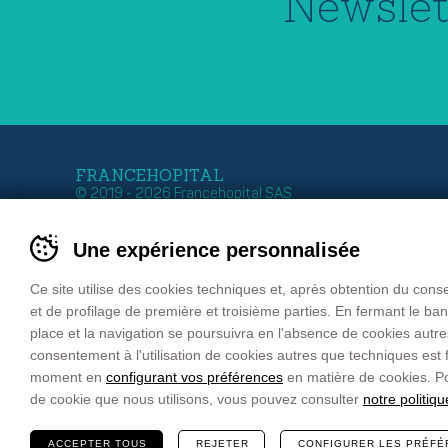
Newslet
FRANCEHOPITAL
© 2019 - 2026 Francehopital SAS
Siège Italie
Siège France
Une expérience personnalisée
Zona Industriale 11
Z.I. Ouest – 27 Rue G
39011 LANA – BOLZANO
B.P. 50030
Tel. +39 0473 552 611
67151 ERSTEIN Cede
Ce site utilise des cookies techniques et, après obtention du con
Fax +39 0473 552 699
FRANCE
et de profilage de première et troisième parties. En fermant le b
email
info@francehopital.com
Tél. : +33 03 88 59 87
place et la navigation se poursuivra en l'absence de cookies autr
Fax : +33 03 88 98 04
consentement à l'utilisation de cookies autres que techniques est fa
email:
francehopital@f
moment en
configurant vos préférences
en matière de cookies. Po
de cookie que nous utilisons, vous pouvez consulter
notre politiq
ACCEPTER TOUS
REJETER
CONFIGURER LES PRÉFÉ