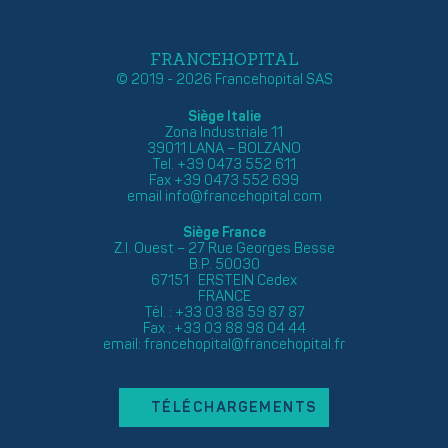
FRANCEHOPITAL
© 2019 - 2026 Francehopital SAS
Siège Italie
Zona Industriale 11
39011 LANA – BOLZANO
Tel. +39 0473 552 611
Fax +39 0473 552 699
email
info@francehopital.com
Siège France
Z.I. Ouest – 27 Rue Georges Besse
B.P. 50030
67151 ERSTEIN Cedex
FRANCE
Tél. : +33 03 88 59 87 87
Fax : +33 03 88 98 04 44
email:
francehopital@francehopital.fr
TÉLÉCHARGEMENTS