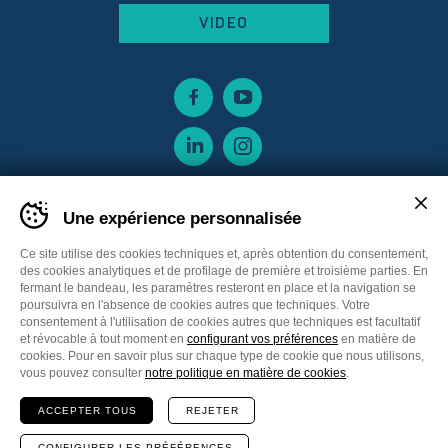
VIDEO
Une expérience personnalisée
Ce site utilise des cookies techniques et, après obtention du consentement,
des cookies analytiques et de profilage de première et troisième parties. En
fermant le bandeau, les paramètres resteront en place et la navigation se
poursuivra en l'absence de cookies autres que techniques. Votre
consentement à l'utilisation de cookies autres que techniques est facultatif
et révocable à tout moment en
configurant vos préférences
en matière de
cookies. Pour en savoir plus sur chaque type de cookie que nous utilisons,
Sitemap
Privacy policy
Cookie Policy
vous pouvez consulter
notre politique en matière de cookies
.
Cookie preferences
CGV France
ACCEPTER TOUS
REJETER
Communication
Plus Communications
Site
Web MADE IN CIMA
CONFIGURER LES PRÉFÉRENCES