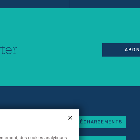
ter
ABON
TÉLÉCHARGEMENTS
eorges Besse
x
sentement, des cookies analytiques