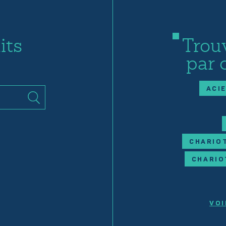
its
Trou
par 
ACI
CHARIOT
CHARIO
VOI