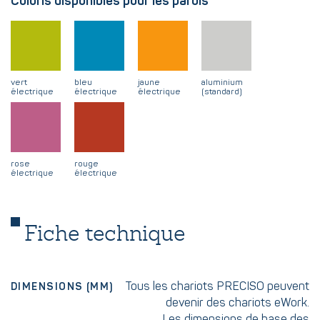
Coloris disponibles pour les parois
vert
bleu
jaune
aluminium
électrique
électrique
électrique
(standard)
rose
rouge
électrique
électrique
Fiche technique
Tous les chariots PRECISO peuvent
DIMENSIONS (MM)
devenir des chariots eWork.
Les dimensions de base des