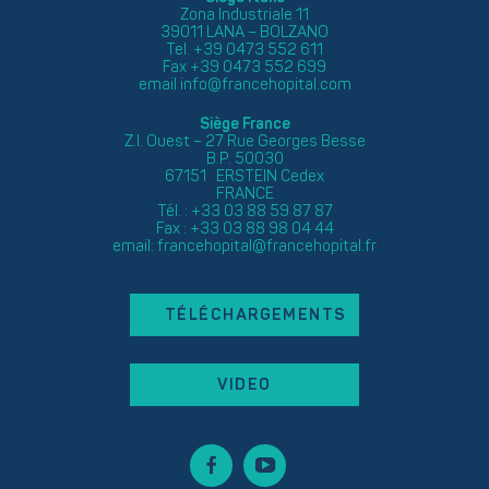
Zona Industriale 11
39011 LANA – BOLZANO
Tel. +39 0473 552 611
Fax +39 0473 552 699
email
info@francehopital.com
Siège France
Z.I. Ouest – 27 Rue Georges Besse
B.P. 50030
67151 ERSTEIN Cedex
FRANCE
Tél. : +33 03 88 59 87 87
Fax : +33 03 88 98 04 44
email:
francehopital@francehopital.fr
TÉLÉCHARGEMENTS
VIDEO