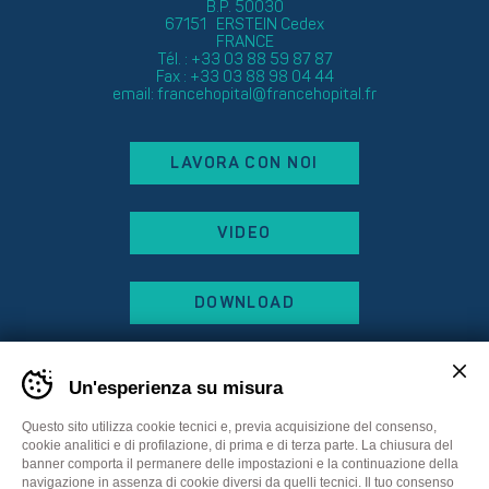
B.P. 50030
67151 ERSTEIN Cedex
FRANCE
Tél. : +33 03 88 59 87 87
Fax : +33 03 88 98 04 44
email:
francehopital@francehopital.fr
LAVORA CON NOI
VIDEO
DOWNLOAD
Un'esperienza su misura
Questo sito utilizza cookie tecnici e, previa acquisizione del consenso,
cookie analitici e di profilazione, di prima e di terza parte. La chiusura del
banner comporta il permanere delle impostazioni e la continuazione della
navigazione in assenza di cookie diversi da quelli tecnici. Il tuo consenso