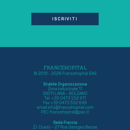
ISCRIVITI
FRANCEHOPITAL
© 2019 - 2026 Francehopital SAS
Stabile Organizzazione
Zona Industriale 11
39011 LANA – BOLZANO
Tel. +39 0473 552 611
Fax +39 0473 552 699
email
info@francehopital.com
PEC
francehopital@pec.it
Sede Francia
Z.I. Ouest – 27 Rue Georges Besse