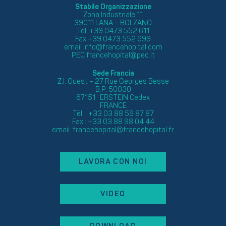
Stabile Organizzazione
Zona Industriale 11
39011 LANA – BOLZANO
Tel. +39 0473 552 611
Fax +39 0473 552 699
email
info@francehopital.com
PEC
francehopital@pec.it
Sede Francia
Z.I. Ouest – 27 Rue Georges Besse
B.P. 50030
67151 ERSTEIN Cedex
FRANCE
Tél. : +33 03 88 59 87 87
Fax : +33 03 88 98 04 44
email:
francehopital@francehopital.fr
LAVORA CON NOI
VIDEO