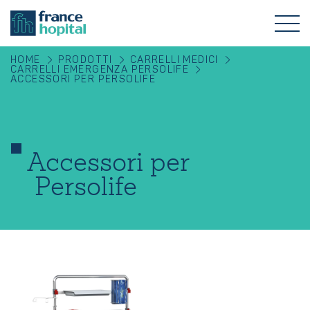
HOME
PRODOTTI
CARRELLI MEDICI
CARRELLI EMERGENZA PERSOLIFE
ACCESSORI PER PERSOLIFE
Accessori per
Persolife