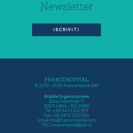
Newsletter
ISCRIVITI
FRANCEHOPITAL
© 2019 - 2026 Francehopital SAS
Stabile Organizzazione
Zona Industriale 11
39011 LANA – BOLZANO
Tel. +39 0473 552 611
Fax +39 0473 552 699
email
info@francehopital.com
PEC
francehopital@pec.it