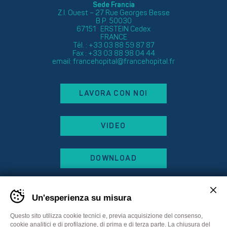
Sede Francia
Z.I. Ouest – 27 Rue Georges Besse
B.P. 50030
67151 ERSTEIN Cedex
FRANCE
Tél. : +33 03 88 59 87 87
Fax : +33 03 88 98 04 44
email:
francehopital@francehopital.fr
LAVORA CON NOI
VIDEO
DOWNLOAD
Un'esperienza su misura
Questo sito utilizza cookie tecnici e, previa acquisizione del consenso,
cookie analitici e di profilazione, di prima e di terza parte. La chiusura del