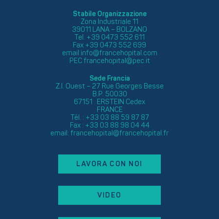
Stabile Organizzazione
Zona Industriale 11
39011 LANA – BOLZANO
Tel. +39 0473 552 611
Fax +39 0473 552 699
email
info@francehopital.com
PEC
francehopital@pec.it
Sede Francia
Z.I. Ouest – 27 Rue Georges Besse
B.P. 50030
67151 ERSTEIN Cedex
FRANCE
Tél. : +33 03 88 59 87 87
Fax : +33 03 88 98 04 44
email:
francehopital@francehopital.fr
LAVORA CON NOI
VIDEO