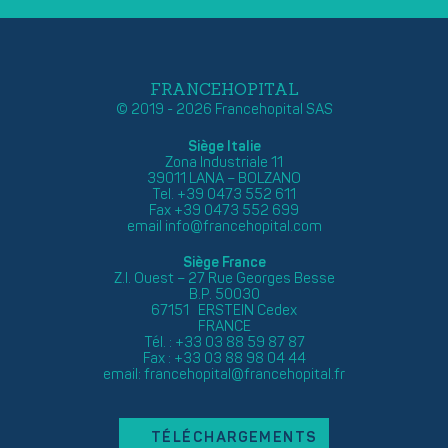
FRANCEHOPITAL
© 2019 - 2026 Francehopital SAS
Siège Italie
Zona Industriale 11
39011 LANA – BOLZANO
Tel. +39 0473 552 611
Fax +39 0473 552 699
email
info@francehopital.com
Siège France
Z.I. Ouest – 27 Rue Georges Besse
B.P. 50030
67151 ERSTEIN Cedex
FRANCE
Tél. : +33 03 88 59 87 87
Fax : +33 03 88 98 04 44
email:
francehopital@francehopital.fr
TÉLÉCHARGEMENTS