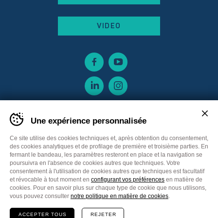
VIDEO
Une expérience personnalisée
Ce site utilise des cookies techniques et, après obtention du consentement,
des cookies analytiques et de profilage de première et troisième parties. En
fermant le bandeau, les paramètres resteront en place et la navigation se
poursuivra en l'absence de cookies autres que techniques. Votre
consentement à l'utilisation de cookies autres que techniques est facultatif
et révocable à tout moment en
configurant vos préférences
en matière de
cookies. Pour en savoir plus sur chaque type de cookie que nous utilisons,
Sitemap
Privacy policy
Cookie Policy
vous pouvez consulter
notre politique en matière de cookies
.
Cookie preferences
CGV France
ACCEPTER TOUS
REJETER
Communication
Plus Communications