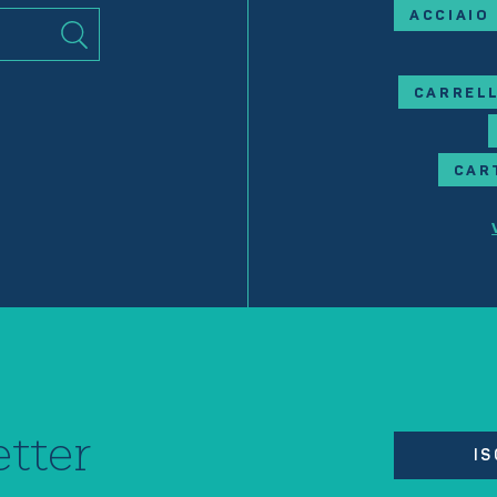
ACCIAIO
CARRELL
CAR
tter
IS