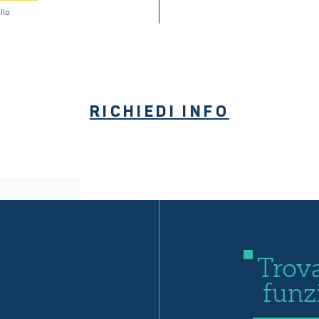
llo
RICHIEDI INFO
Trova
funz