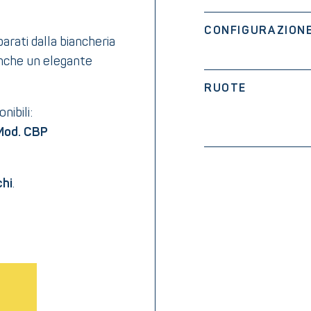
CONFIGURAZION
arati dalla biancheria
 anche un elegante
RUOTE
nibili:
Mod. CBP
chi
.