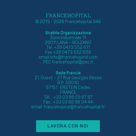
FRANCEHOPITAL
© 2019 - 2026 Francehopital SAS
Stabile Organizzazione
Zona Industriale 11
39011 LANA – BOLZANO
Tel. +39 0473 552 611
Fax +39 0473 552 699
email
info@francehopital.com
PEC
francehopital@pec.it
Sede Francia
Z.I. Ouest – 27 Rue Georges Besse
B.P. 50030
67151 ERSTEIN Cedex
FRANCE
Tél. : +33 03 88 59 87 87
Fax : +33 03 88 98 04 44
email:
francehopital@francehopital.fr
LAVORA CON NOI