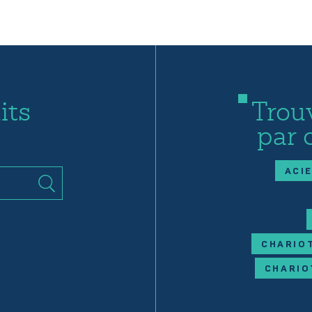
its
Trou
par 
ACI
CHARIOT
CHARIO