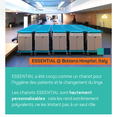
ESSENTIAL a été conçu comme un chariot pour
l’hygiène des patients et le changement du linge.
Les chariots ESSENTIAL sont
hautement
personnalisables
: cela les rend extrêmement
polyvalents, ne les limitant pas à un seul rôle.