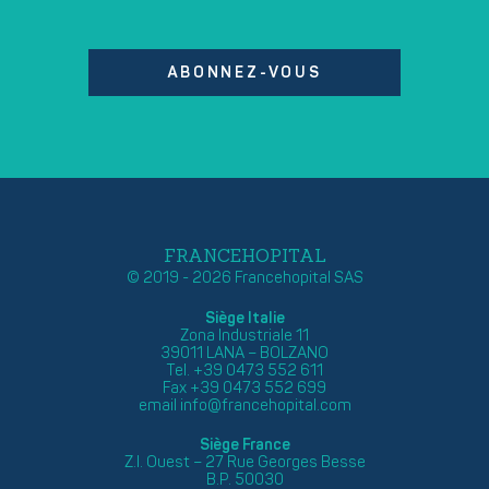
ABONNEZ-VOUS
FRANCEHOPITAL
© 2019 - 2026 Francehopital SAS
Siège Italie
Zona Industriale 11
39011 LANA – BOLZANO
Tel. +39 0473 552 611
Fax +39 0473 552 699
email
info@francehopital.com
Siège France
Z.I. Ouest – 27 Rue Georges Besse
B.P. 50030