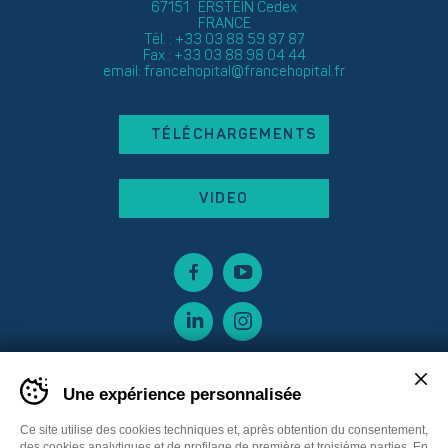
67151 ERSTEIN Cedex
FRANCE
Tél. : +33 03 88 59 87 87
Fax : +33 03 88 98 04 44
email:
francehopital@francehopital.fr
TÉLÉCHARGEMENTS
VIDEO
Une expérience personnalisée
Ce site utilise des cookies techniques et, après obtention du consentement,
des cookies analytiques et de profilage de première et troisième parties. En