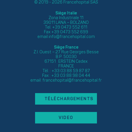
© 2019 - 2026 Francehopital SAS
Siège Italie
Zona Industriale 11
39011 LANA – BOLZANO
Tel. +39 0473 552 611
Fax +39 0473 552 699
email
info@francehopital.com
Siège France
Z.I. Ouest – 27 Rue Georges Besse
B.P. 50030
67151 ERSTEIN Cedex
FRANCE
Tél. : +33 03 88 59 87 87
Fax : +33 03 88 98 04 44
email:
francehopital@francehopital.fr
TÉLÉCHARGEMENTS
VIDEO