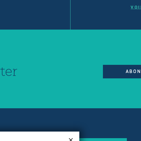
VOI
ter
ABON