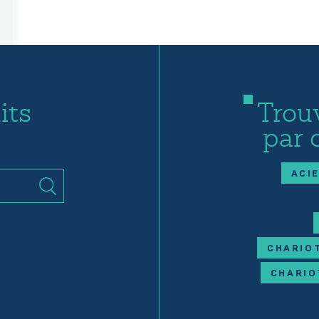
its
Trou
par 
ACI
CHARIOT
CHARIO