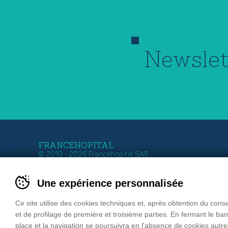
Newslet
FRANCEHOPITAL
© 2019 - 2026 Francehopital SAS
Siège Italie
Siège France
Une expérience personnalisée
Zona Industriale 11
Z.I. Ouest – 27 Rue G
39011 LANA – BOLZANO
B.P. 50030
Tel. +39 0473 552 611
67151 ERSTEIN Cede
Ce site utilise des cookies techniques et, après obtention du con
Fax +39 0473 552 699
FRANCE
et de profilage de première et troisième parties. En fermant le b
email
info@francehopital.com
Tél. : +33 03 88 59 87
place et la navigation se poursuivra en l'absence de cookies autr