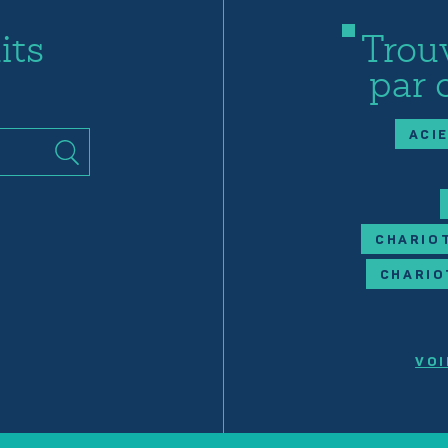
its
Trou
par 
ACI
CHARIOT
CHARIO
VOI