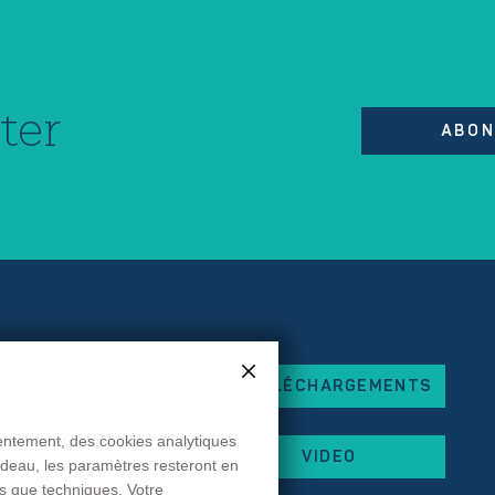
ter
ABON
TÉLÉCHARGEMENTS
eorges Besse
x
sentement, des cookies analytiques
VIDEO
andeau, les paramètres resteront en
 87
es que techniques. Votre