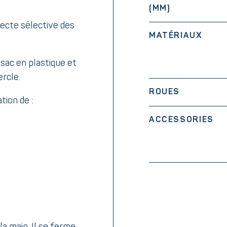
(MM)
lecte sélective des
MATÉRIAUX
sac en plastique et
ercle.
ROUES
tion de :
ACCESSORIES
la main. Il se ferme