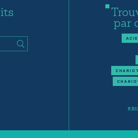
its
Trou
par 
ACI
CHARIOT
CHARIO
VOI