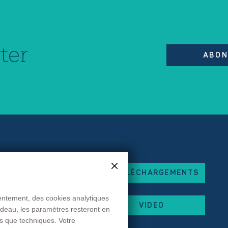
ter
ABON
TÉLÉCHARGEMENTS
eorges Besse
x
sentement, des cookies analytiques
VIDEO
andeau, les paramètres resteront en
 87
es que techniques. Votre
 44