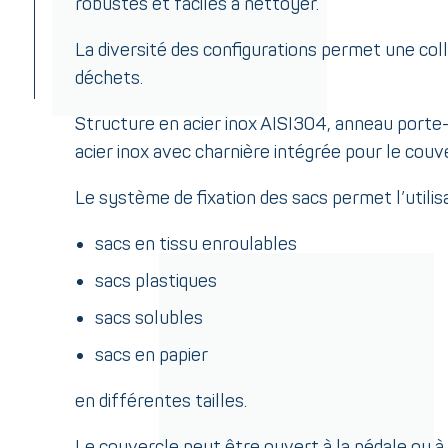
robustes et faciles à nettoyer.
La diversité des configurations permet une col
déchets.
Structure en acier inox AISI304, anneau porte-
acier inox avec charnière intégrée pour le couv
Le système de fixation des sacs permet l’utilisa
sacs en tissu enroulables
sacs plastiques
sacs solubles
sacs en papier
en différentes tailles.
Le couvercle peut être ouvert à la pédale ou à 