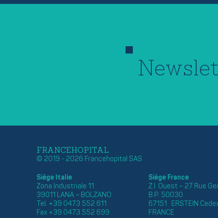
Newslet
FRANCEHOPITAL
© 2019 - 2026 Francehopital SAS
Siège Italie
Siège France
Zona Industriale 11
Z.I. Ouest – 27 Rue G
39011 LANA – BOLZANO
B.P. 50030
Tel. +39 0473 552 611
67151 ERSTEIN Cede
Fax +39 0473 552 699
FRANCE