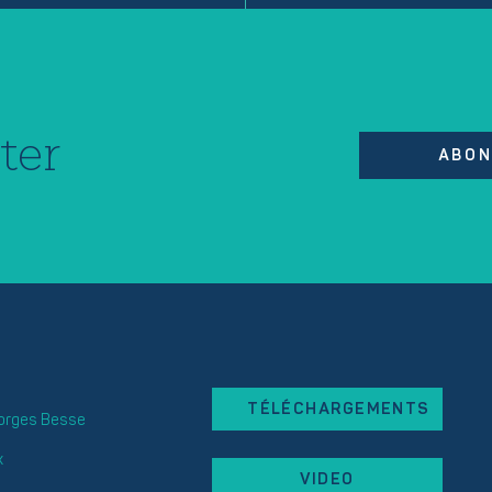
ter
ABON
TÉLÉCHARGEMENTS
eorges Besse
x
VIDEO