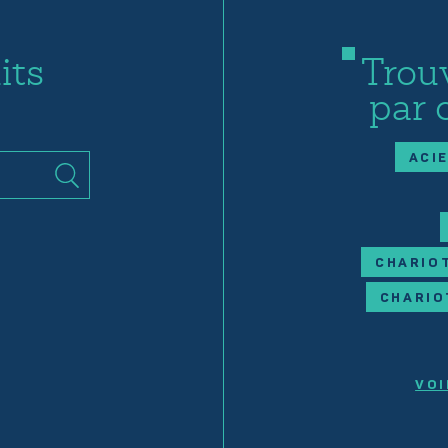
its
Trou
par 
ACI
CHARIOT
CHARIO
VOI