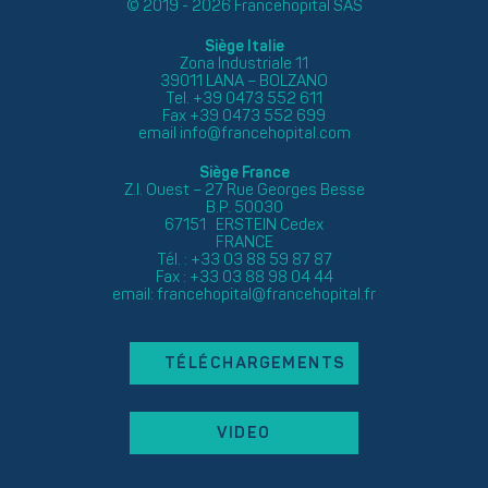
© 2019 - 2026 Francehopital SAS
Siège Italie
Zona Industriale 11
39011 LANA – BOLZANO
Tel. +39 0473 552 611
Fax +39 0473 552 699
email
info@francehopital.com
Siège France
Z.I. Ouest – 27 Rue Georges Besse
B.P. 50030
67151 ERSTEIN Cedex
FRANCE
Tél. : +33 03 88 59 87 87
Fax : +33 03 88 98 04 44
email:
francehopital@francehopital.fr
TÉLÉCHARGEMENTS
VIDEO