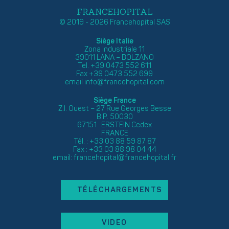
FRANCEHOPITAL
© 2019 - 2026 Francehopital SAS
Siège Italie
Zona Industriale 11
39011 LANA – BOLZANO
Tel. +39 0473 552 611
Fax +39 0473 552 699
email
info@francehopital.com
Siège France
Z.I. Ouest – 27 Rue Georges Besse
B.P. 50030
67151 ERSTEIN Cedex
FRANCE
Tél. : +33 03 88 59 87 87
Fax : +33 03 88 98 04 44
email:
francehopital@francehopital.fr
TÉLÉCHARGEMENTS
VIDEO