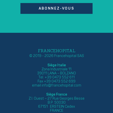
ABONNEZ-VOUS
FRANCEHOPITAL
© 2019 - 2026 Francehopital SAS
Siège Italie
Zona Industriale 11
39011 LANA – BOLZANO
Tel. +39 0473 552 611
Fax +39 0473 552 699
email
info@francehopital.com
Siège France
Z.I. Ouest – 27 Rue Georges Besse
B.P. 50030
67151 ERSTEIN Cedex
FRANCE