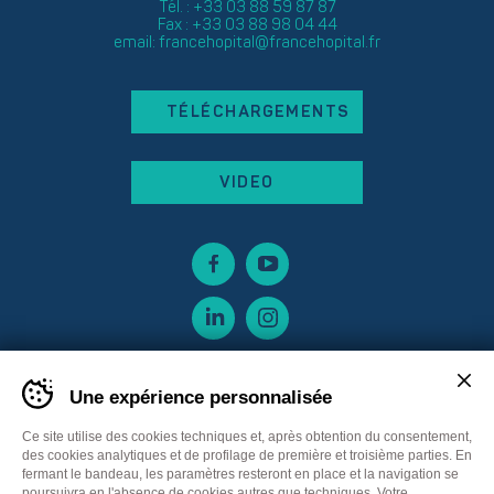
Tél. : +33 03 88 59 87 87
Fax : +33 03 88 98 04 44
email:
francehopital@francehopital.fr
TÉLÉCHARGEMENTS
VIDEO
Une expérience personnalisée
Ce site utilise des cookies techniques et, après obtention du consentement,
des cookies analytiques et de profilage de première et troisième parties. En
fermant le bandeau, les paramètres resteront en place et la navigation se
poursuivra en l'absence de cookies autres que techniques. Votre