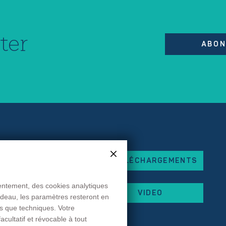
ter
ABON
TÉLÉCHARGEMENTS
eorges Besse
x
sentement, des cookies analytiques
VIDEO
andeau, les paramètres resteront en
 87
es que techniques. Votre
 44
cultatif et révocable à tout
rancehopital.fr