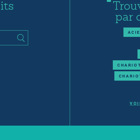
its
Trou
par 
ACI
CHARIOT
CHARIO
VOI