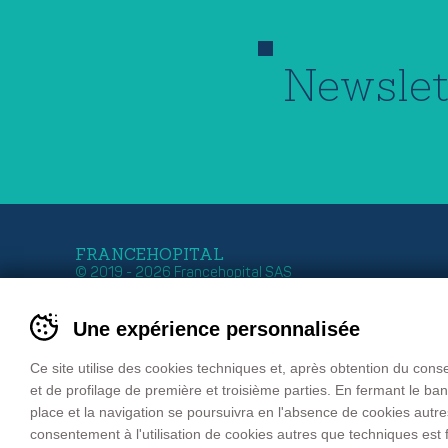
Newslet
FRANCEHOPITAL
© 2019 - 2026 Francehopital SAS
Siège Italie
Siège France
Une expérience personnalisée
Zona Industriale 11
Z.I. Ouest – 27 Rue G
39011 LANA – BOLZANO
B.P. 50030
Tel. +39 0473 552 611
67151 ERSTEIN Cede
Ce site utilise des cookies techniques et, après obtention du con
Fax +39 0473 552 699
FRANCE
et de profilage de première et troisième parties. En fermant le b
email
info@francehopital.com
Tél. : +33 03 88 59 87
place et la navigation se poursuivra en l'absence de cookies autr
Fax : +33 03 88 98 04
consentement à l'utilisation de cookies autres que techniques est fa
email:
francehopital@f