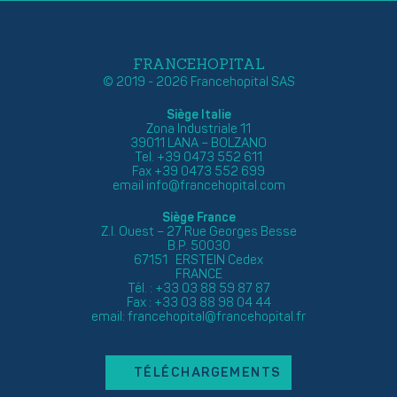
FRANCEHOPITAL
© 2019 - 2026 Francehopital SAS
Siège Italie
Zona Industriale 11
39011 LANA – BOLZANO
Tel. +39 0473 552 611
Fax +39 0473 552 699
email
info@francehopital.com
Siège France
Z.I. Ouest – 27 Rue Georges Besse
B.P. 50030
67151 ERSTEIN Cedex
FRANCE
Tél. : +33 03 88 59 87 87
Fax : +33 03 88 98 04 44
email:
francehopital@francehopital.fr
TÉLÉCHARGEMENTS