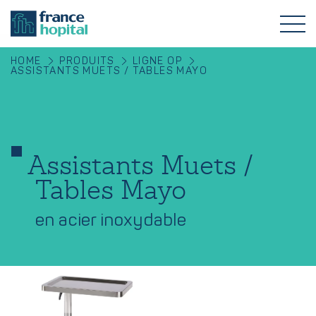
HOME
PRODUITS
LIGNE OP
ASSISTANTS MUETS / TABLES MAYO
Assistants Muets /
Tables Mayo
en acier inoxydable