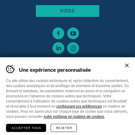
VIDEO
Une expérience personnalisée
Ce site utilise des cookies techniques et, après obtention du consentement,
des cookies analytiques et de profilage de première et troisième parties. En
fermant le bandeau, les paramètres resteront en place et la navigation se
poursuivra en l'absence de cookies autres que techniques. Votre
consentement à l'utilisation de cookies autres que techniques est facultatif
et révocable à tout moment en
configurant vos préférences
en matière de
cookies. Pour en savoir plus sur chaque type de cookie que nous utilisons,
Sitemap
Privacy policy
Cookie Policy
vous pouvez consulter
notre politique en matière de cookies
.
Cookie preferences
CGV France
ACCEPTER TOUS
REJETER
Communication
Plus Communications