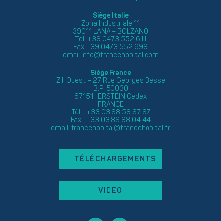
Siège Italie
Zona Industriale 11
39011 LANA – BOLZANO
Tel. +39 0473 552 611
Fax +39 0473 552 699
email
info@francehopital.com
Siège France
Z.I. Ouest – 27 Rue Georges Besse
B.P. 50030
67151 ERSTEIN Cedex
FRANCE
Tél. : +33 03 88 59 87 87
Fax : +33 03 88 98 04 44
email:
francehopital@francehopital.fr
TÉLÉCHARGEMENTS
VIDEO