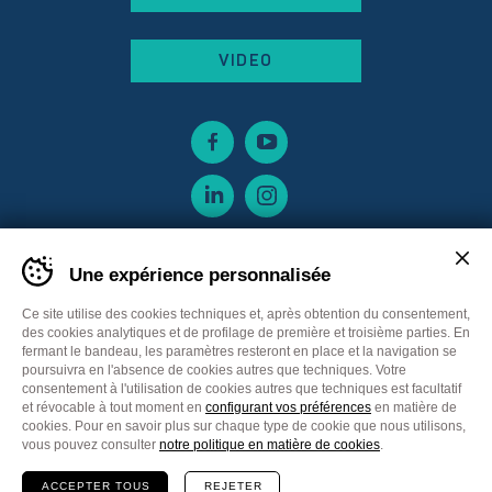
VIDEO
Une expérience personnalisée
Ce site utilise des cookies techniques et, après obtention du consentement,
des cookies analytiques et de profilage de première et troisième parties. En
fermant le bandeau, les paramètres resteront en place et la navigation se
poursuivra en l'absence de cookies autres que techniques. Votre
consentement à l'utilisation de cookies autres que techniques est facultatif
et révocable à tout moment en
configurant vos préférences
en matière de
cookies. Pour en savoir plus sur chaque type de cookie que nous utilisons,
Sitemap
Privacy policy
Cookie Policy
vous pouvez consulter
notre politique en matière de cookies
.
Cookie preferences
CGV France
ACCEPTER TOUS
REJETER