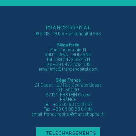
FRANCEHOPITAL
© 2019 - 2026 Francehopital SAS
Siège Italie
Zona Industriale 11
39011 LANA – BOLZANO
Tel. +39 0473 552 611
Fax +39 0473 552 699
email
info@francehopital.com
Siège France
Z.I. Ouest – 27 Rue Georges Besse
B.P. 50030
67151 ERSTEIN Cedex
FRANCE
Tél. : +33 03 88 59 87 87
Fax : +33 03 88 98 04 44
email:
francehopital@francehopital.fr
TÉLÉCHARGEMENTS