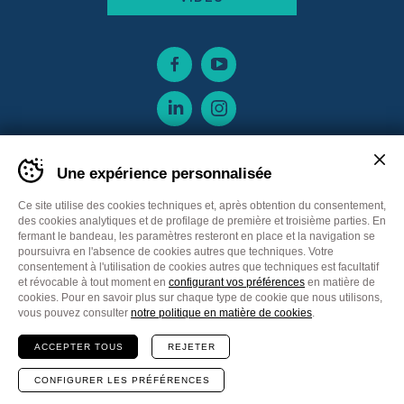
Une expérience personnalisée
Ce site utilise des cookies techniques et, après obtention du consentement,
des cookies analytiques et de profilage de première et troisième parties. En
fermant le bandeau, les paramètres resteront en place et la navigation se
poursuivra en l'absence de cookies autres que techniques. Votre
consentement à l'utilisation de cookies autres que techniques est facultatif
et révocable à tout moment en
configurant vos préférences
en matière de
cookies. Pour en savoir plus sur chaque type de cookie que nous utilisons,
Sitemap
Privacy policy
Cookie Policy
vous pouvez consulter
notre politique en matière de cookies
.
Cookie preferences
CGV France
ACCEPTER TOUS
REJETER
Communication
Plus Communications
Site
Web MADE IN CIMA
CONFIGURER LES PRÉFÉRENCES