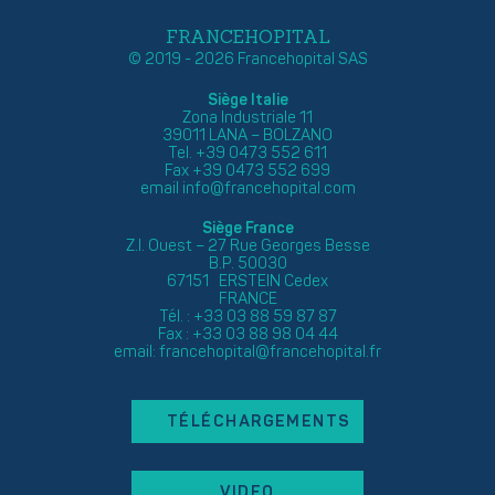
FRANCEHOPITAL
© 2019 - 2026 Francehopital SAS
Siège Italie
Zona Industriale 11
39011 LANA – BOLZANO
Tel. +39 0473 552 611
Fax +39 0473 552 699
email
info@francehopital.com
Siège France
Z.I. Ouest – 27 Rue Georges Besse
B.P. 50030
67151 ERSTEIN Cedex
FRANCE
Tél. : +33 03 88 59 87 87
Fax : +33 03 88 98 04 44
email:
francehopital@francehopital.fr
TÉLÉCHARGEMENTS
VIDEO