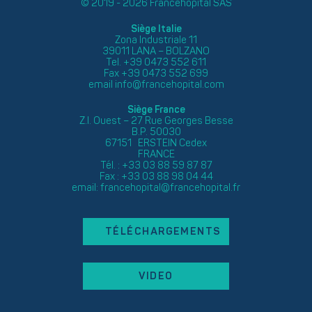
© 2019 - 2026 Francehopital SAS
Siège Italie
Zona Industriale 11
39011 LANA – BOLZANO
Tel. +39 0473 552 611
Fax +39 0473 552 699
email
info@francehopital.com
Siège France
Z.I. Ouest – 27 Rue Georges Besse
B.P. 50030
67151 ERSTEIN Cedex
FRANCE
Tél. : +33 03 88 59 87 87
Fax : +33 03 88 98 04 44
email:
francehopital@francehopital.fr
TÉLÉCHARGEMENTS
VIDEO