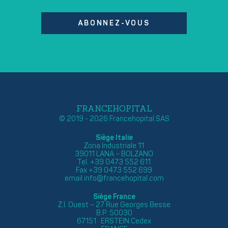
ABONNEZ-VOUS
FRANCEHOPITAL
© 2019 - 2026 Francehopital SAS
Siège Italie
Zona Industriale 11
39011 LANA – BOLZANO
Tel. +39 0473 552 611
Fax +39 0473 552 699
email
info@francehopital.com
Siège France
Z.I. Ouest – 27 Rue Georges Besse
B.P. 50030
67151 ERSTEIN Cedex