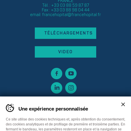
FRANCE
Tél. : +33 03 88 59 87 87
Fax : +33 03 88 98 04 44
email:
francehopital@francehopital.fr
TÉLÉCHARGEMENTS
VIDEO
Une expérience personnalisée
Ce site utilise des cookies techniques et, après obtention du consentement,
des cookies analytiques et de profilage de première et troisième parties. En
fermant le bandeau, les paramètres resteront en place et la navigation se